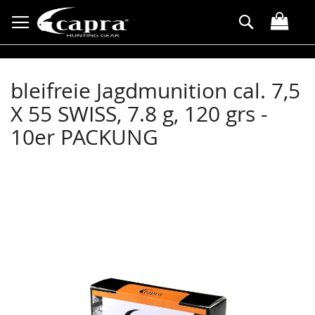
Allez
Rechercher
au
contenu
bleifreie Jagdmunition cal. 7,5
X 55 SWISS, 7.8 g, 120 grs -
10er PACKUNG
Skip
to
the
end
of
the
images
gallery