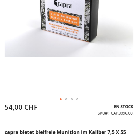
54,00 CHF
Skip
EN STOCK
to
SKU
CAP.3096.00.
the
beginning
of
capra bietet bleifreie Munition im Kaliber 7,5 X 55
the