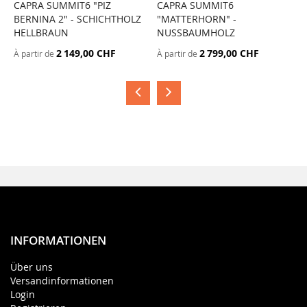
CAPRA SUMMIT6 "PIZ
CAPRA SUMMIT6
C
BERNINA 2" - SCHICHTHOLZ
"MATTERHORN" -
"
HELLBRAUN
NUSSBAUMHOLZ
G
2 149,00 CHF
2 799,00 CHF
À partir de
À partir de
À
INFORMATIONEN
Über uns
Versandinformationen
Login