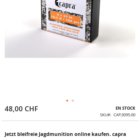
48,00 CHF
Skip
EN STOCK
to
SKU
CAP.3095.00
the
beginning
of
Jetzt bleifreie Jagdmunition online kaufen. capra
the