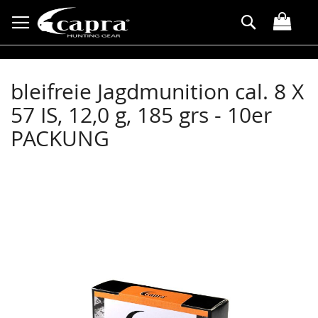
Allez
Rechercher
au
contenu
bleifreie Jagdmunition cal. 8 X
57 IS, 12,0 g, 185 grs - 10er
PACKUNG
Skip
to
the
end
of
the
images
gallery