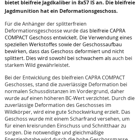
images
bietet bleifreie Jagdkaliber in 8x57 IS an. Die bleifreie
gallery
Jagdmunition hat ein Deformationsgeschoss.
Für die Anhänger der splitterfreien
Deformationsgeschosse wurde da
s bleifreie CAPRA
COMPACT
Geschoss entwickelt. Die Verwendung eines
speziellen Werkstoffes sowie der Geschossaufbau
bewirken, dass das Geschoss deformiert und nicht
splittert. Dies wird sowohl bei schwachem als
auch bei
starkem Wild gewährleistet.
Bei der Entwicklung des bleifreien CAPRA COMPACT
Geschosses, stand die zuverlässige Deformation
bei
normalen Schussdistanzen im Vordergrund, daher
wurde auf einen höheren
BC-Wert verzichtet. Durch die
zuverlässige Deformation des Geschosses im
Wildkörper, wird eine
gute Schockwirkung erzielt. Das
Geschoss wurde mit einem Scharfrand versehen, um
für einen
kreisrunden Einschuss und Schnitthaar zu
sorgen. Die notwendige und gleichmäßige
Energieabgabe
wird durch die hohe Geschossmasse