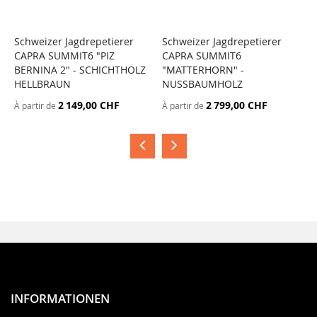
Schweizer Jagdrepetierer
Schweizer Jagdrepetierer
S
CAPRA SUMMIT6 "PIZ
CAPRA SUMMIT6
C
BERNINA 2" - SCHICHTHOLZ
"MATTERHORN" -
"
HELLBRAUN
NUSSBAUMHOLZ
G
2 149,00 CHF
2 799,00 CHF
À partir de
À partir de
À
INFORMATIONEN