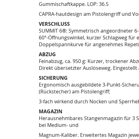
Gummischaftkappe. LOP: 36.5
CAPRA-hautdesign am Pistolengriff und Vor
VERSCHLUSS
SUMMIT 6®: Symmetrisch angeordneter 6-Wa
60°-Öffnungswinkel, kurzer Schlagweg für e
Doppelspannkurve für angenehmes Repeti
ABZUG
Feinabzug, ca. 950 g: Kurzer, trockener Abz
Direkt übersetzter Auslöseweg. Eingestellt
SICHERUNG
Ergonomisch ausgebildete 3-Punkt-Sicheru
(Rückstecher) am Pistolengriff;
3-fach wirkend durch Nocken und Sperrheb
MAGAZIN
Herausnehmbares Stangenmagazin für 3 Sc
bei Medium- und
Magnum-Kaliber. Erweitertes Magazin jeweils