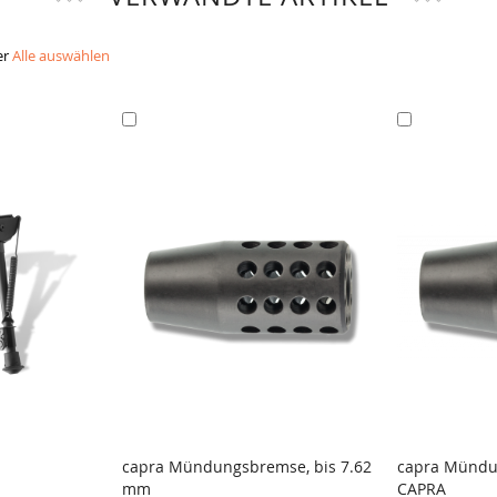
er
Alle auswählen
In
In
den
den
Warenkorb
Warenkorb
capra Mündungsbremse, bis 7.62
capra Mündun
mm
CAPRA