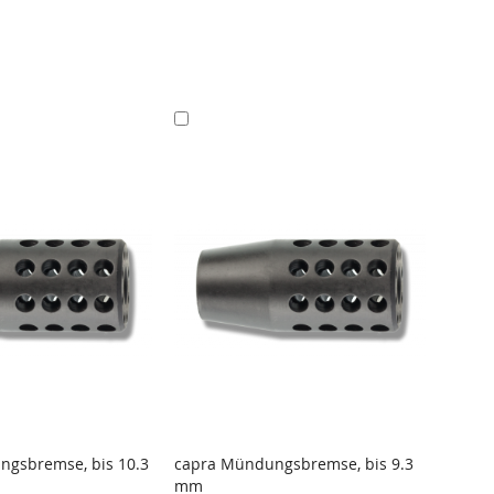
In
In
den
den
Warenkorb
War
gsbremse, bis 10.3
capra Mündungsbremse, bis 9.3
CAPRA
mm
Rinds