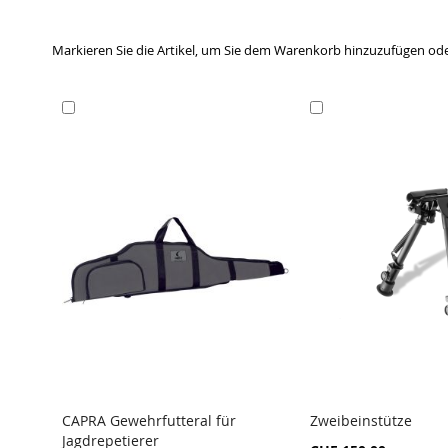
Markieren Sie die Artikel, um Sie dem Warenkorb hinzuzufügen od
In
In
den
den
Warenkorb
Warenkorb
CAPRA Gewehrfutteral für
Zweibeinstütze
Jagdrepetierer