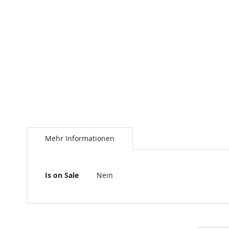
Mehr Informationen
Mehr
Is on Sale
Nein
Informationen