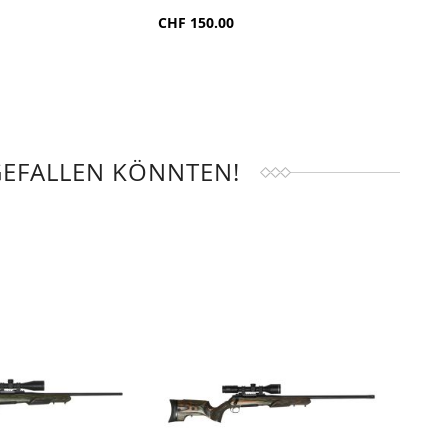
ZUR
ICHSLISTE
VERGLEICHSLISTE
CHF 150.00
CHF 7
ÜGEN
HINZUFÜGEN
GEFALLEN KÖNNTEN!