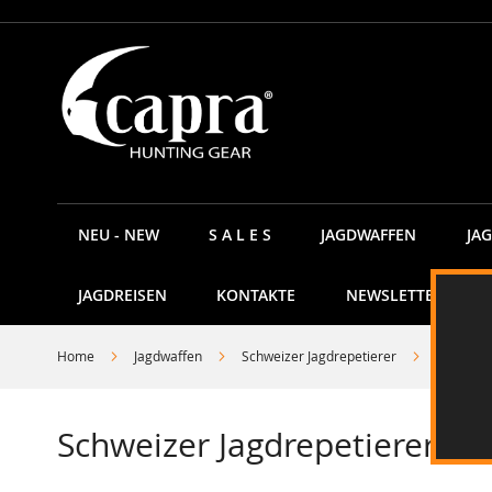
Direkt
zum
Inhalt
NEU - NEW
S A L E S
JAGDWAFFEN
JA
JAGDREISEN
KONTAKTE
NEWSLETTER
Home
Jagdwaffen
Schweizer Jagdrepetierer
Schweiz
Schweizer Jagdrepetierer