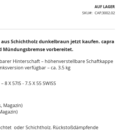
AUF LAGER
SKU
CAP.3002.02
 aus Schichtholz dunkelbraun jetzt kaufen. capra
nd Mündungsbremse vorbereitet.
lbarer Hinterschaft – höhenverstellbare Schaftkappe
nksversion verfügbar – ca. 3.5 kg
– 8 X 57IS - 7.5 X 55 SWISS
s, Magazin)
 Magazin)
ichtet oder Schichtholz. Rückstoßdämpfende