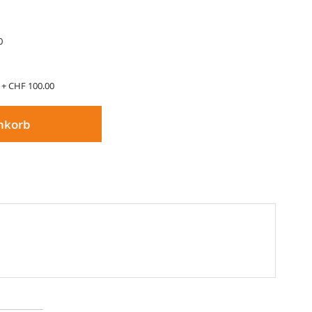
0
n
+
CHF 100.00
nkorb