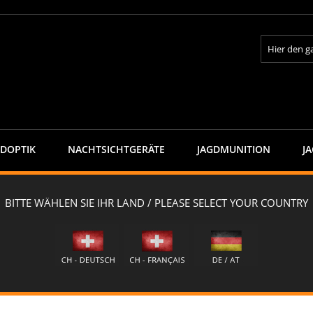
Suche
GDOPTIK
NACHTSICHTGERÄTE
JAGDMUNITION
J
er Jagdrepetierer CAPRA SUMMIT6 "MATTERHORN" - Schichtholz DUNKELBRAUN
 CAPRA SUMMIT6 "MATTERHORN" 