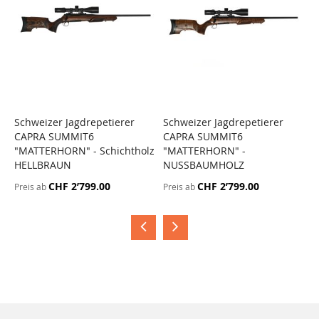
Schweizer Jagdrepetierer
Schweizer Jagdrepetierer
S
CAPRA SUMMIT6
CAPRA SUMMIT6
C
"MATTERHORN" - Schichtholz
"MATTERHORN" -
"
HELLBRAUN
NUSSBAUMHOLZ
D
CHF 2’799.00
CHF 2’799.00
Preis ab
Preis ab
P