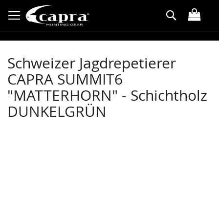
Direkt
Suche
zum
Inhalt
Schweizer Jagdrepetierer
CAPRA SUMMIT6
"MATTERHORN" - Schichtholz
DUNKELGRÜN
Zum
Ende
der
Bildergalerie
springen