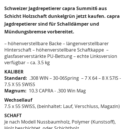
springen
Schweizer Jagdrepetierer capra Summit6 aus
Schicht Holzschaft dunkelgrün jetzt kaufen. capra
Jagdrepetierer sind für Schalldämper und
Mündungsbremse vorbereitet.
– höhenverstellbare Backe – längenverstellbarer
Hinterschaft – höhenverstellbare Schaftkappe –
glasfaserverstärkte PU-Bettung – echte Linksversion
verfügbar – ca. 3.5 kg
KALIBER
Standard:
.308 WIN – 30-06Spring – 7 X 64 – 8 X 57IS -
7.5 X 55 SWISS
Magnum:
10.3 CAPRA - .300 Win Mag
Wechsellauf
7.5 x 55 SWISS, (beinhaltet: Lauf, Verschluss, Magazin)
SCHAFT
Je nach Modell Nussbaumholz, Polymer (Kunstsoff),
Holz beschichtet oder Schichtholz.