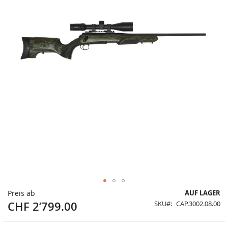
Zum
Preis ab
AUF LAGER
Anfang
CHF 2’799.00
SKU
CAP.3002.08.00
der
Bildergalerie