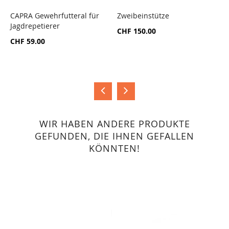
CAPRA Gewehrfutteral für
Zweibeinstütze
c
Jagdrepetierer
7
ZUR
ZUR
CHF 150.00
VERGLEICHSLISTE
VERGLEICHSLISTE
CHF 59.00
C
HINZUFÜGEN
HINZUFÜGEN
WIR HABEN ANDERE PRODUKTE
GEFUNDEN, DIE IHNEN GEFALLEN
KÖNNTEN!