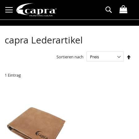
Direkt
Suche
zum
Inhalt
capra Lederartikel
In
Sortieren nach
abst
Reih
1
Eintrag