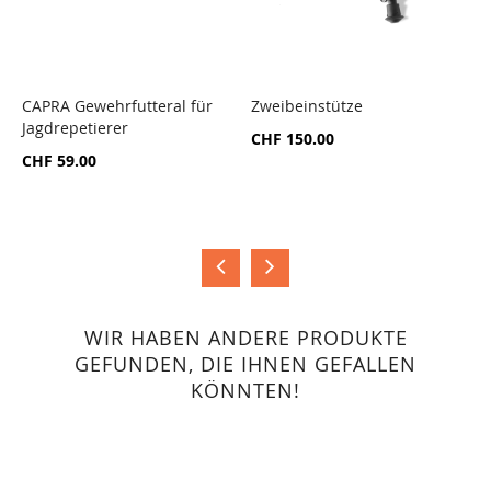
CAPRA Gewehrfutteral für
Zweibeinstütze
c
Jagdrepetierer
7
ZUR
ZUR
CHF 150.00
VERGLEICHSLISTE
VERGLEICHSLISTE
CHF 59.00
C
HINZUFÜGEN
HINZUFÜGEN
WIR HABEN ANDERE PRODUKTE
GEFUNDEN, DIE IHNEN GEFALLEN
KÖNNTEN!