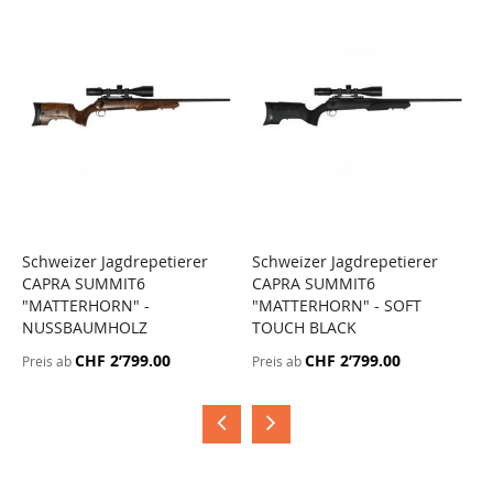
Schweizer Jagdrepetierer
Schweizer Jagdrepetierer
S
CAPRA SUMMIT6
CAPRA SUMMIT6
C
"MATTERHORN" -
"MATTERHORN" - SOFT
"
NUSSBAUMHOLZ
TOUCH BLACK
D
CHF 2’799.00
CHF 2’799.00
Preis ab
Preis ab
P