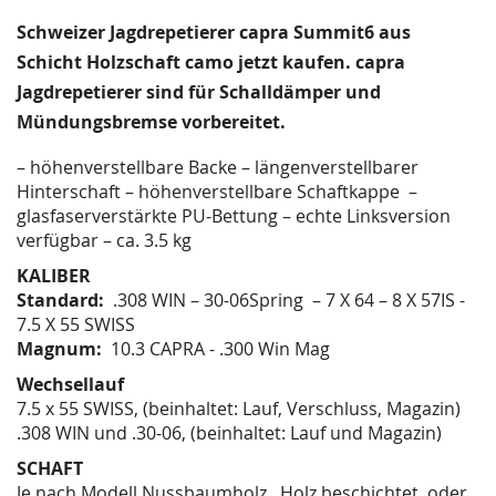
springen
Schweizer Jagdrepetierer capra Summit6 aus
Schicht Holzschaft camo jetzt kaufen. capra
Jagdrepetierer sind für Schalldämper und
Mündungsbremse vorbereitet.
– höhenverstellbare Backe – längenverstellbarer
Hinterschaft – höhenverstellbare Schaftkappe –
glasfaserverstärkte PU-Bettung – echte Linksversion
verfügbar – ca. 3.5 kg
KALIBER
Standard:
.308 WIN – 30-06Spring – 7 X 64 – 8 X 57IS -
7.5 X 55 SWISS
Magnum:
10.3 CAPRA - .300 Win Mag
Wechsellauf
7.5 x 55 SWISS, (beinhaltet: Lauf, Verschluss, Magazin)
.308 WIN und .30-06, (beinhaltet: Lauf und Magazin)
SCHAFT
Je nach Modell Nussbaumholz, Holz beschichtet oder