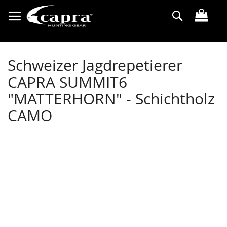
Direkt
Suche
zum
Inhalt
Schweizer Jagdrepetierer
CAPRA SUMMIT6
"MATTERHORN" - Schichtholz
CAMO
Zum
Ende
der
Bildergalerie
springen