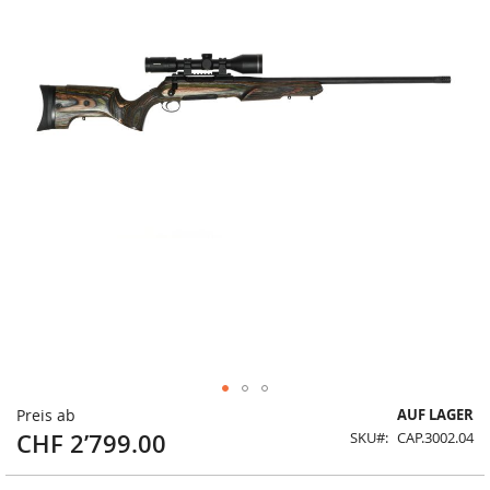
Zum
Preis ab
AUF LAGER
Anfang
CHF 2’799.00
SKU
CAP.3002.04
der
Bildergalerie