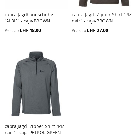
capra Jagdhandschuhe
capra Jagd- Zipper-Shirt "PIZ
ZUR
ZUR
"ALBIS" - caja-BROWN
In den Warenkorb
nair" - caja-BROWN
In den Warenkorb
VERGLEICHSLISTE
VERGL
CHF 18.00
CHF 27.00
Preis ab
Preis ab
HINZUFÜGEN
HINZ
capra Jagd- Zipper-Shirt "PIZ
ZUR
nair" - caja-PETROL GREEN
In den Warenkorb
VERGLEICHSLISTE