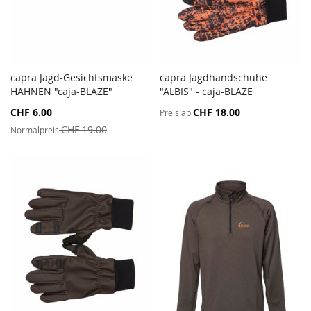
capra Jagd-Gesichtsmaske
capra Jagdhandschuhe
ZUR
ZUR
HAHNEN "caja-BLAZE"
In den Warenkorb
"ALBIS" - caja-BLAZE
In den Warenkorb
VERGLEICHSLISTE
VERGL
Sonderangebot
CHF 6.00
CHF 18.00
Preis ab
HINZUFÜGEN
HINZ
CHF 19.00
Normalpreis