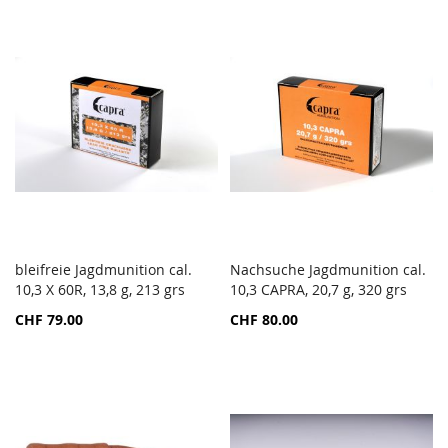
bleifreie Jagdmunition cal.
Nachsuche Jagdmunition cal.
ZUR
ZUR
10,3 X 60R, 13,8 g, 213 grs
In den Warenkorb
10,3 CAPRA, 20,7 g, 320 grs
In den Warenkorb
VERGLEICHSLISTE
VERGL
CHF 79.00
CHF 80.00
HINZUFÜGEN
HINZ