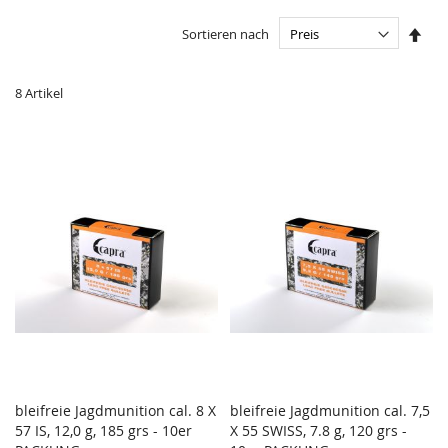
In
Sortieren nach
abst
Reih
8
Artikel
bleifreie Jagdmunition cal. 8 X
bleifreie Jagdmunition cal. 7,5
ZUR
ZUR
57 IS, 12,0 g, 185 grs - 10er
In den Warenkorb
X 55 SWISS, 7.8 g, 120 grs -
In den Warenkorb
VERGLEICHSLISTE
VERGL