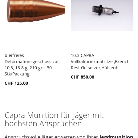
bleifreies
10.3 CAPRA
ZUR
ZUR
Deformationsgeschoss cal.
In den Warenkorb
Vollkalibriermatritze ,Brench-
In den Warenkorb
VERGLEICHSLISTE
VERGL
10,3, 13.8 g, 210 grs, 50
Rest Ge.setzer,Hülsenh.
HINZUFÜGEN
HINZ
Stk/Packung
CHF 850.00
CHF 125.00
Capra Munition für Jäger mit
höchsten Ansprüchen
Anspruchsvolle Jäger erwarten von ihrer
Jagdmunition