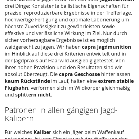
drei Dinge: Konsistente ballistische Eigenschaften für
präzise, reproduzierbare Ergebnisse in der Trefferlage,
hochwertige Fertigung und optimale Laborierung um
höchste Zuverlässigkeit zu gewährleisten sowie
effektive und verlässliche Wirkung im Ziel. Nur durch
sicher vorhersagbare Ergebnisse ist es möglich
waidgerecht zu jagen. Wir haben
capra Jagdmunition
im Hinblick auf diese drei Kriterien entwickelt und in
der Jagdpraxis auf Haarwild ausgiebig getestet. Von
ihrer hohen Präzision und den Resultaten sind wir
absolut überzeugt. Die
capra Geschosse
hinterlassen
kaum Rückstände
im Lauf, halten eine
extrem stabile
Flugbahn
, verformen sich im Wildkörper gleichmäßig
und
splittern nicht
.
Patronen in allen gängigen Jagd-
Kalibern
Für welches
Kaliber
sich ein Jäger beim Waffenkauf
entscheidet, ist vom Einsatzzweck der Waffe und den