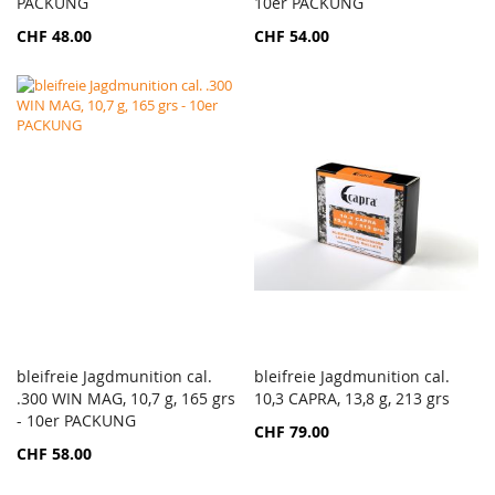
PACKUNG
10er PACKUNG
HINZUFÜGEN
HINZ
CHF 48.00
CHF 54.00
bleifreie Jagdmunition cal.
bleifreie Jagdmunition cal.
ZUR
ZUR
.300 WIN MAG, 10,7 g, 165 grs
In den Warenkorb
10,3 CAPRA, 13,8 g, 213 grs
In den Warenkorb
VERGLEICHSLISTE
VERGL
- 10er PACKUNG
CHF 79.00
HINZUFÜGEN
HINZ
CHF 58.00