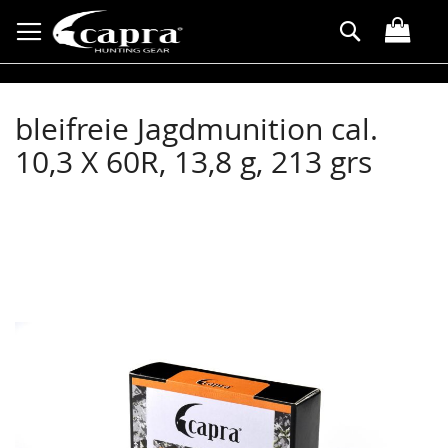
Direkt
Suche
zum
Inhalt
bleifreie Jagdmunition cal.
10,3 X 60R, 13,8 g, 213 grs
Zum
Ende
der
Bildergalerie
springen