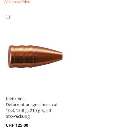
Alle auswählen
In
den
Warenkorb
bleifreies
Deformationsgeschoss cal.
ZUR
10,3, 13.8 g, 210 grs, 50
VERGLEICHSLISTE
Stk/Packung
HINZUFÜGEN
CHF 125.00