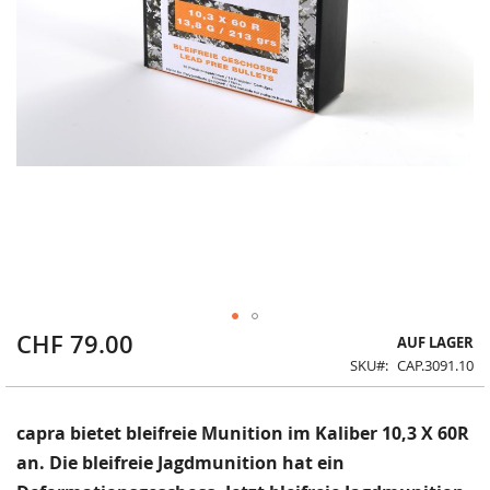
CHF 79.00
Zum
AUF LAGER
Anfang
SKU
CAP.3091.10
der
Bildergalerie
springen
capra bietet bleifreie Munition im Kaliber 10,3 X 60R
an. Die bleifreie Jagdmunition hat ein