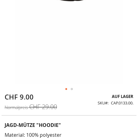
CHF 9.00
Sonderangebot
Zum
AUF LAGER
Anfang
SKU
CAP.0133.00.
CHF 29.00
der
Normalpreis
Bildergalerie
springen
JAGD-MÜTZE "HOODIE"
Material: 100% polyester