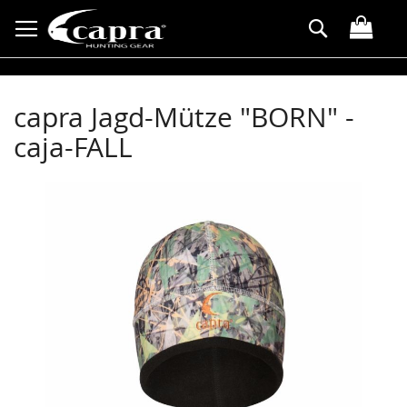
Direkt
Suche
zum
Inhalt
capra Jagd-Mütze "BORN" -
caja-FALL
Zum
Ende
der
Bildergalerie
springen