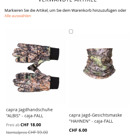
Markieren Sie die Artikel, um Sie dem Warenkorb hinzuzufügen oder
Alle auswählen
In
den
Warenkorb
capra Jagdhandschuhe
capra Jagd-Gesichtsmaske
"ALBIS" - caja-FALL
ZUR
"HAHNEN" - caja-FALL
VERGLEICHSLISTE
ZUR
CHF 18.00
Preis ab
HINZUFÜGEN
VERGLEICHSLISTE
Sonderangebot
CHF 6.00
CHF 59.00
Normalpreis
HINZUFÜGEN