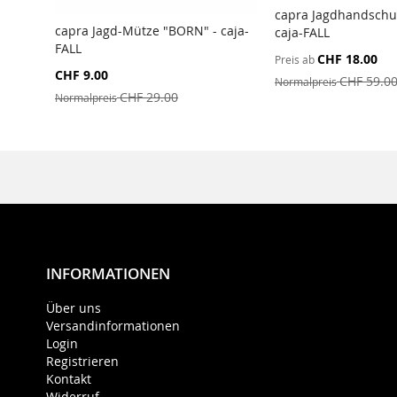
capra Jagdhandschuh
capra Jagd-Mütze "BORN" - caja-
caja-FALL
ZUR
FALL
ZUR
VERGLEICHSLIS
CHF 18.00
Preis ab
VERGLEICHSLISTE
HINZUFÜGEN
Sonderangebot
CHF 9.00
CHF 59.0
Normalpreis
HINZUFÜGEN
CHF 29.00
Normalpreis
INFORMATIONEN
Über uns
Versandinformationen
Login
Registrieren
Kontakt
Widerruf