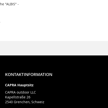
e "ALBIS" -
TE
0
KONTAKTINFORMATION
CAPRA Hauptsitz
CAPRA outdoor LLC
Kapellstraße 26
2540 Grenchen, Schweiz