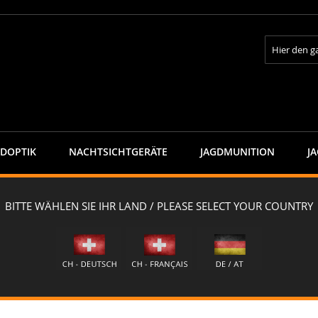
Suche
GDOPTIK
NACHTSICHTGERÄTE
JAGDMUNITION
J
apra Jagd-Gesichtsmaske "HAHNEN" - caja-FALL
HAHNEN" - caja-FALL