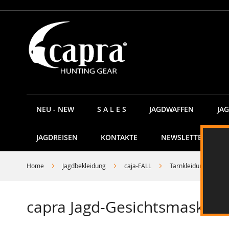
Direkt
zum
Inhalt
NEU - NEW
S A L E S
JAGDWAFFEN
JA
JAGDREISEN
KONTAKTE
NEWSLETTER
Home
Jagdbekleidung
caja-FALL
Tarnkleidung
c
capra Jagd-Gesichtsmaske "