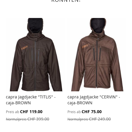
capra Jagdjacke "TITLIS" -
capra Jagdjacke "CERVIN" -
c
caja-BROWN
caja-BROWN
c
CHF 119.00
CHF 75.00
Preis ab
Preis ab
P
CHF 399.00
CHF 249.00
Normalpreis
Normalpreis
N