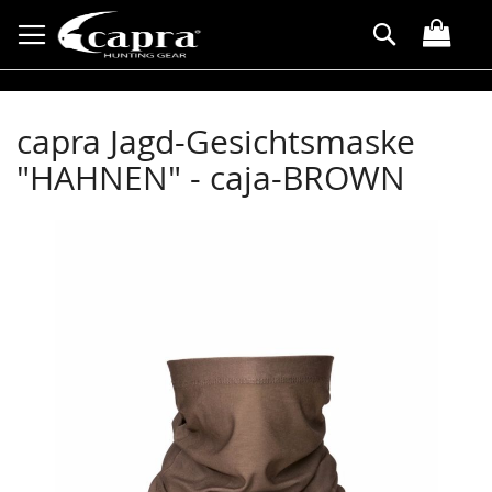
Direkt
Suche
zum
Inhalt
capra Jagd-Gesichtsmaske
"HAHNEN" - caja-BROWN
Zum
Ende
der
Bildergalerie
springen