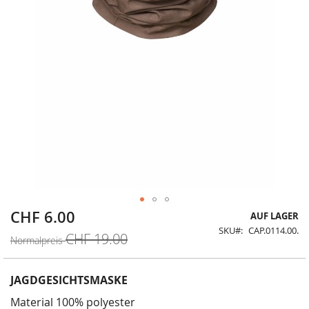
CHF 6.00
Sonderangebot
Zum
AUF LAGER
Anfang
SKU
CAP.0114.00.
CHF 19.00
der
Normalpreis
Bildergalerie
springen
JAGDGESICHTSMASKE
Material 100% polyester