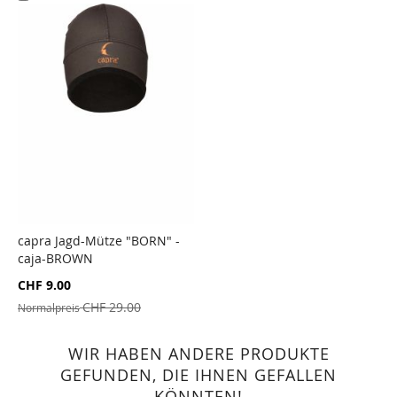
den
Warenkorb
capra Jagd-Mütze "BORN" -
caja-BROWN
ZUR
VERGLEICHSLISTE
Sonderangebot
CHF 9.00
HINZUFÜGEN
CHF 29.00
Normalpreis
WIR HABEN ANDERE PRODUKTE
GEFUNDEN, DIE IHNEN GEFALLEN
KÖNNTEN!