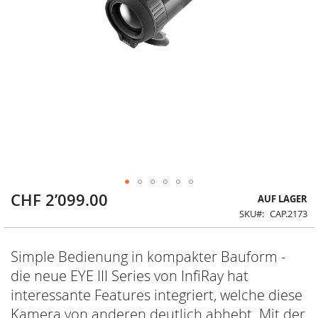
CHF 2’099.00
Zum
AUF LAGER
Anfang
SKU
CAP.2173
der
Bildergalerie
springen
Simple Bedienung in kompakter Bauform -
die neue EYE III Series von InfiRay hat
interessante Features integriert, welche diese
Kamera von anderen deutlich abhebt. Mit der