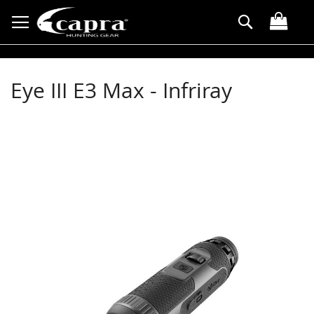
Direkt
Suche
zum
Inhalt
Eye III E3 Max - Infriray
Zum
Ende
der
Bildergalerie
springen