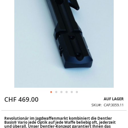
CHF 469.00
Zum
AUF LAGER
Anfang
SKU
CAP.3059.11
der
Bildergalerie
Revolutionär im Jagdwaffenmarkt kombiniert die Dentler
springen
Basis® Vario jede Optik auf jede Waffe beliebig oft, jederzeit
und überall. Unser Dentler-Konzept garantiert Ihnen das