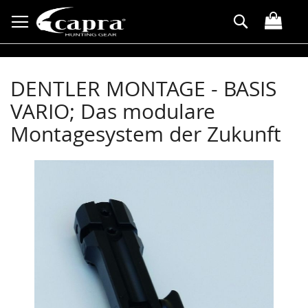
Direkt
Suche
zum
Inhalt
DENTLER MONTAGE - BASIS
VARIO; Das modulare
Montagesystem der Zukunft
Zum
Ende
der
Bildergalerie
springen