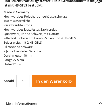
und Leuchtkraft ausgestattet. Die h3-Armbanduhr für die Jagd
ist mit H3-GTLS bestückt.
Made in Germany
Hochwertiges Polycharbongehäuse schwarz
100 m wasserdicht
Verschraubte Krone
Hochwertiges kratzfestes Saphierglas
Quarzwerk, Ronda Schweiz, mit Datum
Zifferblatt schwarz mit arab. Zahlen und 4 H4-GTLS
Zeiger weiss mit 2 H3-GTLS
Siliconband schwarz
2 Jahre Hersteller Garantie
Durchmesser 40 mm
Länge 27.5 cm
Höhe 12 mm
In den Warenkorb
Anzahl
Mehr Informationen