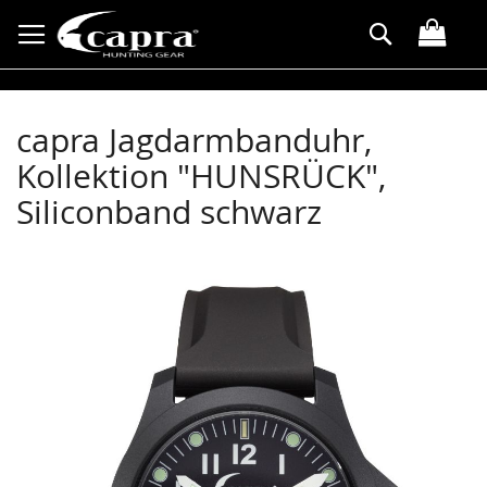
Direkt
Suche
zum
Inhalt
capra Jagdarmbanduhr,
Kollektion "HUNSRÜCK",
Siliconband schwarz
Zum
Ende
der
Bildergalerie
springen