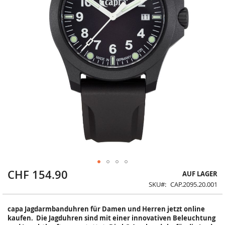
CHF 154.90
Zum
AUF LAGER
Anfang
SKU
CAP.2095.20.001
der
Bildergalerie
capa Jagdarmbanduhren für Damen und Herren jetzt online
springen
kaufen. Die Jagduhren sind mit einer innovativen Beleuchtung