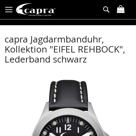
Direkt
Suche
zum
Inhalt
capra Jagdarmbanduhr,
Kollektion "EIFEL REHBOCK",
Lederband schwarz
Zum
Ende
der
Bildergalerie
springen