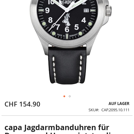
CHF 154.90
Zum
AUF LAGER
Anfang
SKU
CAP.2095.10.111
der
Bildergalerie
springen
capa Jagdarmbanduhren für