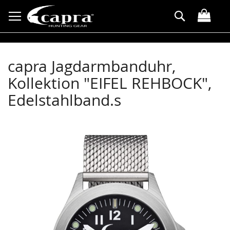
Direkt
Suche
zum
Inhalt
capra Jagdarmbanduhr,
Kollektion "EIFEL REHBOCK",
Edelstahlband.s
Zum
Ende
der
Bildergalerie
springen