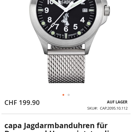
CHF 199.90
Zum
AUF LAGER
Anfang
SKU
CAP.2095.10.112
der
Bildergalerie
springen
capa Jagdarmbanduhren für