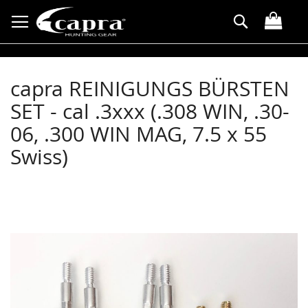
Direkt
Suche
zum
Inhalt
capra REINIGUNGS BÜRSTEN
SET - cal .3xxx (.308 WIN, .30-
06, .300 WIN MAG, 7.5 x 55
Swiss)
Zum
Ende
der
Bildergalerie
springen