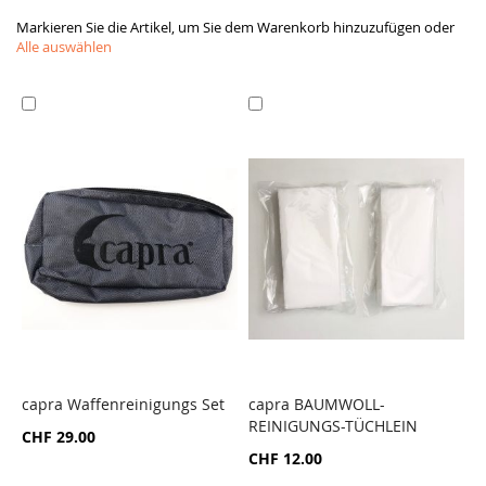
Markieren Sie die Artikel, um Sie dem Warenkorb hinzuzufügen oder
Alle auswählen
In
In
den
den
Warenkorb
Warenkorb
capra Waffenreinigungs Set
capra BAUMWOLL-
c
REINIGUNGS-TÜCHLEIN
L
ZUR
ZUR
CHF 29.00
G
VERGLEICHSLISTE
VERGLEICHSLISTE
CHF 12.00
HINZUFÜGEN
HINZUFÜGEN
C