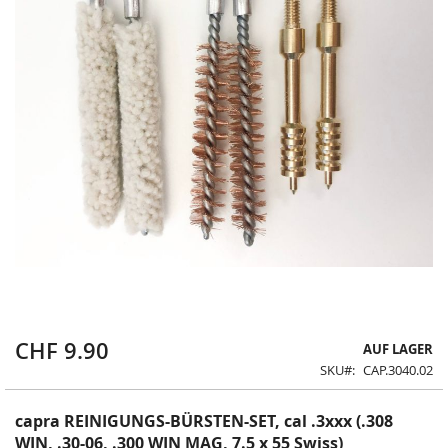
CHF 9.90
Zum
AUF LAGER
Anfang
SKU
CAP.3040.02
der
Bildergalerie
capra REINIGUNGS-BÜRSTEN-SET, cal .3xxx (.308
springen
WIN, .30-06, .300 WIN MAG, 7.5 x 55 Swiss)